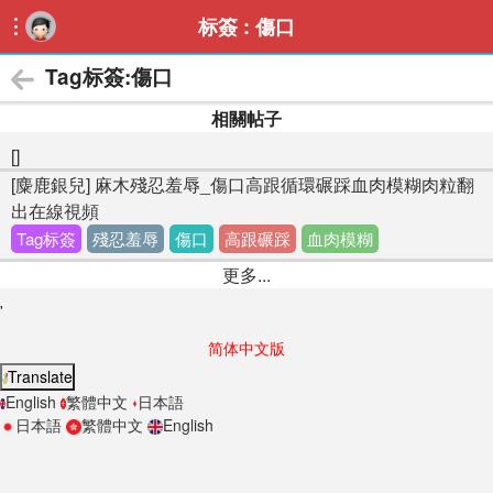
标簽 : 傷口

Tag标簽:傷口
相關帖子
[]
[麋鹿銀兒] 麻木殘忍羞辱_傷口高跟循環碾踩血肉模糊肉粒翻
出在線視頻
Tag标簽
殘忍羞辱
傷口
高跟碾踩
血肉模糊
更多...
'
简体中文版
Translate
English
繁體中文
日本語
日本語
繁體中文
English