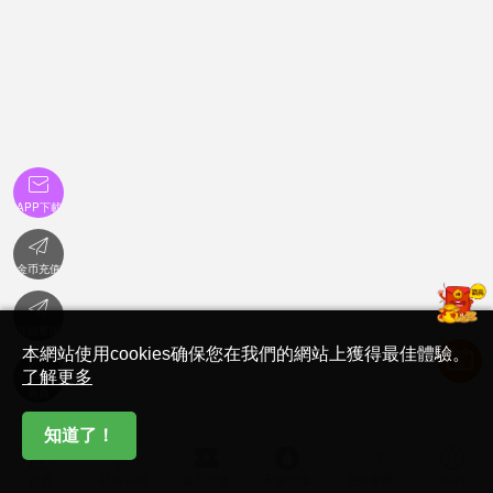

APP下載

金币充值

在線客服
本網站使用cookies确保您在我們的網站上獲得最佳體驗。

了解更多
首頁
知道了！






首頁
必看影視
金币充值
卡密充值
在線客服
我的